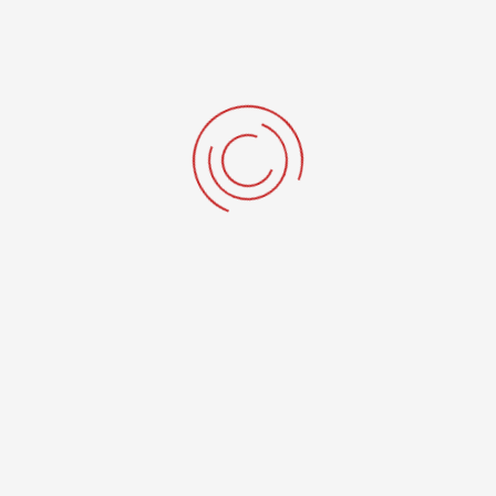
ΤΕΛΕΥΤΑΊΑ "ΕΊΠΑΝ ΓΙΑ ΕΜΆΣ"
Περιοδικό Σχεδία: «Η εργασία μπορεί να αλλάξει μια
ζωή» Για κάποιους ανθρώπους είναι η αρχή....
22 Μαΐου 2026
The Opinion: Άτομα με ψυχοκοινωνικά προβλήματα
στην πρώτη γραμμή – Γραφείο Υποστηριζόμενης
Απασχόλησης στη Θεσσαλονίκη
6 Φεβρουαρίου 2026
Parallaxi: Θεσσαλονίκη-Ψυχική ασθένεια: Ανοίγοντας
την πόρτα στην κοινωνία και την εργασία, μια
γνωριμία με τον Κοι.Σ.Π.Ε. ΙΡΙΣ
16 Σεπτεμβρίου 2025
Μακεδονικά Νέα: Άτομα με ψυχοκοινωνικά